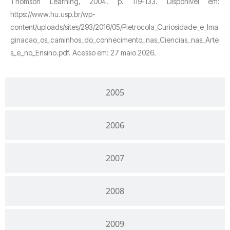
Thomson Learning, 2004. p. 119-133. Disponível em:
https://www.hu.usp.br/wp-
content/uploads/sites/293/2016/05/Pietrocola_Curiosidade_e_Ima
ginacao_os_caminhos_do_conhecimento_nas_Ciencias_nas_Arte
s_e_no_Ensino.pdf. Acesso em: 27 maio 2026.
2005
2006
2007
2008
2009